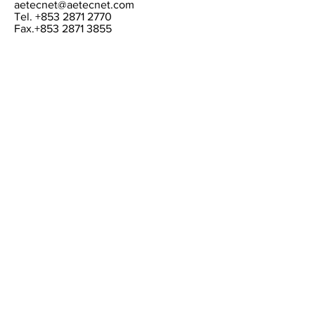
aetecnet@aetecnet.com
Tel.
+853 2871 2770
Fax.+853
2871 3855
AETECNET
Lisboa Office
Rua António Enes, 12 C R/C
1050-024
LISBOA
PORTUGAL
aetecnet@aetecnet.com